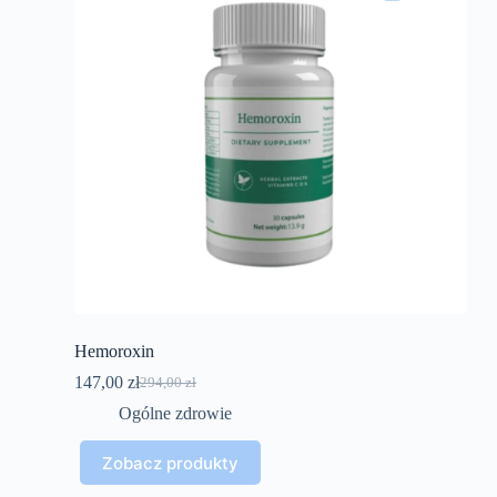
Hemoroxin
147,00
zł
294,00
zł
Pierwotna
Aktualna
cena
cena
Ogólne zdrowie
wynosiła:
wynosi:
294,00 zł.
147,00 zł.
Zobacz produkty