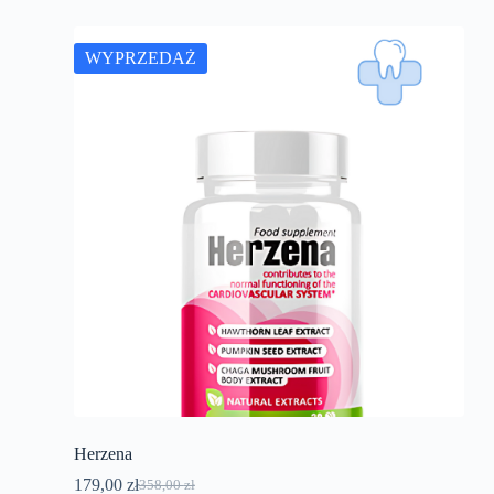
WYPRZEDAŻ
Herzena
179,00
zł
358,00
zł
Pierwotna
Aktualna