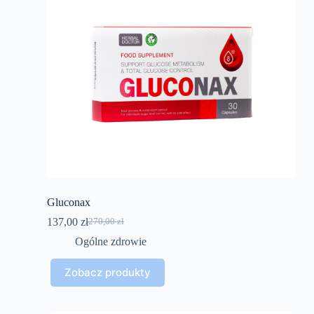
Gluconax
137,00
zł
270,00
zł
Pierwotna
Aktualna
cena
cena
Ogólne zdrowie
wynosiła:
wynosi:
270,00 zł.
137,00 zł.
Zobacz produkty