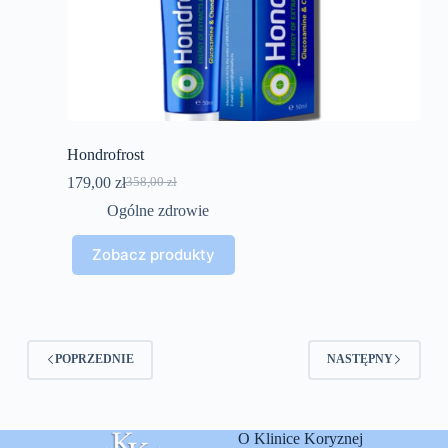
Hondrofrost
179,00
zł
358,00
zł
Pierwotna
Aktualna
cena
cena
Ogólne zdrowie
wynosiła:
wynosi:
358,00 zł.
179,00 zł.
Zobacz produkty
POPRZEDNIE
NASTĘPNY
O Klinice Koryznej