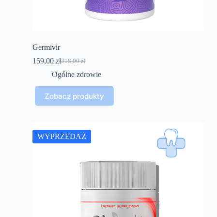
Germivir
159,00
zł
318,00
zł
Pierwotna
Aktualna
cena
cena
Ogólne zdrowie
wynosiła:
wynosi:
318,00 zł.
159,00 zł.
Zobacz produkty
WYPRZEDAŻ