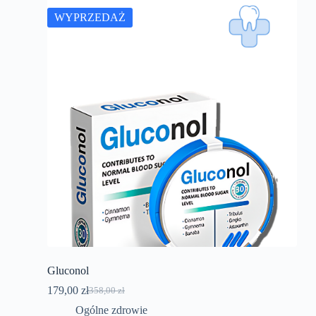
WYPRZEDAŻ
Gluconol
179,00
zł
358,00
zł
Pierwotna
Aktualna
cena
cena
Ogólne zdrowie