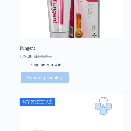
Fungent
179,00
zł
358,00
zł
Pierwotna
Aktualna
cena
cena
Ogólne zdrowie
wynosiła:
wynosi:
358,00 zł.
179,00 zł.
Zobacz produkty
WYPRZEDAŻ