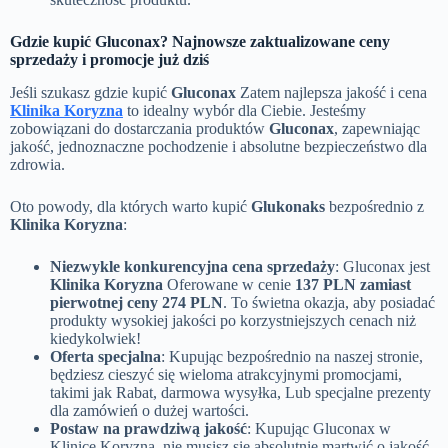
Gdzie kupić Gluconax? Najnowsze zaktualizowane ceny
sprzedaży i promocje już dziś
Jeśli szukasz gdzie kupić
Gluconax
Zatem najlepsza jakość i cena
Klinika Koryzna
to idealny wybór dla Ciebie. Jesteśmy
zobowiązani do dostarczania produktów
Gluconax
, zapewniając
jakość, jednoznaczne pochodzenie i absolutne bezpieczeństwo dla
zdrowia.
Oto powody, dla których warto kupić
Glukonaks
bezpośrednio z
Klinika Koryzna
:
Niezwykle konkurencyjna cena sprzedaży
: Gluconax jest
Klinika Koryzna
Oferowane w cenie
137 PLN zamiast
pierwotnej ceny 274 PLN
. To świetna okazja, aby posiadać
produkty wysokiej jakości po korzystniejszych cenach niż
kiedykolwiek!
Oferta specjalna
: Kupując bezpośrednio na naszej stronie,
będziesz cieszyć się wieloma atrakcyjnymi promocjami,
takimi jak Rabat, darmowa wysyłka, Lub specjalne prezenty
dla zamówień o dużej wartości.
Postaw na prawdziwą jakość
: Kupując Gluconax w
Klinice Koryzna, nie musisz się absolutnie martwić o jakość