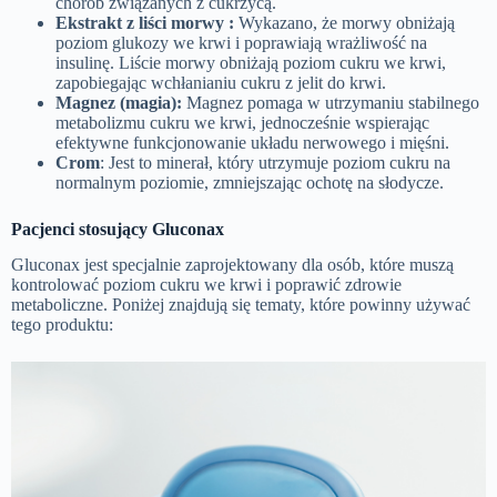
chorób związanych z cukrzycą.
Ekstrakt z liści morwy :
Wykazano, że morwy obniżają
poziom glukozy we krwi i poprawiają wrażliwość na
insulinę. Liście morwy obniżają poziom cukru we krwi,
zapobiegając wchłanianiu cukru z jelit do krwi.
Magnez (magia):
Magnez pomaga w utrzymaniu stabilnego
metabolizmu cukru we krwi, jednocześnie wspierając
efektywne funkcjonowanie układu nerwowego i mięśni.
Crom
: Jest to minerał, który utrzymuje poziom cukru na
normalnym poziomie, zmniejszając ochotę na słodycze.
Pacjenci stosujący Gluconax
Gluconax jest specjalnie zaprojektowany dla osób, które muszą
kontrolować poziom cukru we krwi i poprawić zdrowie
metaboliczne. Poniżej znajdują się tematy, które powinny używać
tego produktu: