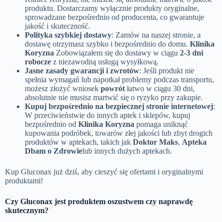
produktu. Dostarczamy wyłącznie produkty oryginalne,
sprowadzane bezpośrednio od producenta, co gwarantuje
jakość i skuteczność.
Polityka szybkiej dostawy
: Zamów na naszej stronie, a
dostawę otrzymasz szybko i bezpośrednio do domu.
Klinika
Koryzna
Zobowiązałem się do dostawy w ciągu
2-3 dni
robocze
z niezawodną usługą wysyłkową.
Jasne zasady gwarancji i zwrotów
: Jeśli produkt nie
spełnia wymagań lub napotkał problemy podczas transportu,
możesz złożyć wniosek
powrót
łatwo w ciągu 30 dni,
absolutnie nie musisz martwić się o ryzyko przy zakupie.
Kupuj bezpośrednio na bezpiecznej stronie internetowej
:
W przeciwieństwie do innych aptek i sklepów, kupuj
bezpośrednio od
Klinika Koryzna
pomaga uniknąć
kupowania podróbek, towarów złej jakości lub zbyt drogich
produktów w aptekach, takich jak
Doktor Maks
,
Apteka
Dbam o Zdrowie
lub innych dużych aptekach.
Kup Gluconax już dziś, aby cieszyć się ofertami i oryginalnymi
produktami!
Czy Gluconax jest produktem oszustwem czy naprawdę
skutecznym?