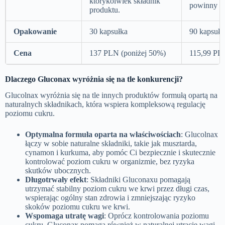
którykolwiek składnik
powinny sk
produktu.
Opakowanie
30
kapsułka
90
kapsułk
Cena
137 PLN (poniżej 50%)
115,99 PL
Dlaczego Gluconax wyróżnia się na tle konkurencji?
Glucolnax wyróżnia się na tle innych produktów formułą opartą na
naturalnych składnikach, która wspiera kompleksową regulację
poziomu cukru.
Optymalna formuła oparta na właściwościach
: Glucolnax
łączy w sobie naturalne składniki, takie jak musztarda,
cynamon i kurkuma, aby pomóc Ci bezpiecznie i skutecznie
kontrolować poziom cukru w ​​organizmie, bez ryzyka
skutków ubocznych.
Długotrwały efekt
: Składniki Gluconaxu pomagają
utrzymać stabilny poziom cukru we krwi przez długi czas,
wspierając ogólny stan zdrowia i zmniejszając ryzyko
skoków poziomu cukru we krwi.
Wspomaga utratę wagi
: Oprócz kontrolowania poziomu
cukru, Gluconax pomaga również w naturalnej utracie wagi,