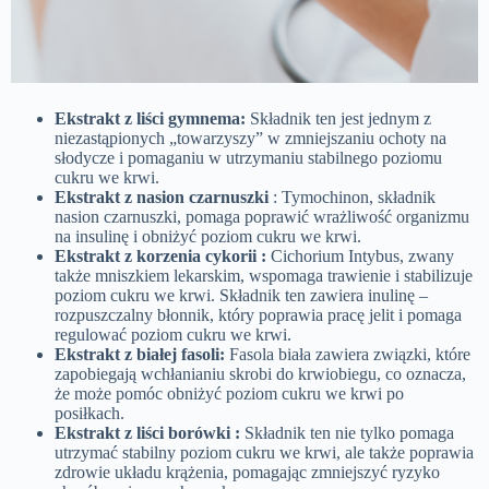
Ekstrakt z liści gymnema:
Składnik ten jest jednym z
niezastąpionych „towarzyszy” w zmniejszaniu ochoty na
słodycze i pomaganiu w utrzymaniu stabilnego poziomu
cukru we krwi.
Ekstrakt z nasion czarnuszki
: Tymochinon, składnik
nasion czarnuszki, pomaga poprawić wrażliwość organizmu
na insulinę i obniżyć poziom cukru we krwi.
Ekstrakt z korzenia cykorii :
Cichorium Intybus, zwany
także mniszkiem lekarskim, wspomaga trawienie i stabilizuje
poziom cukru we krwi. Składnik ten zawiera inulinę –
rozpuszczalny błonnik, który poprawia pracę jelit i pomaga
regulować poziom cukru we krwi.
Ekstrakt z białej fasoli:
Fasola biała zawiera związki, które
zapobiegają wchłanianiu skrobi do krwiobiegu, co oznacza,
że ​​może pomóc obniżyć poziom cukru we krwi po
posiłkach.
Ekstrakt z liści borówki :
Składnik ten nie tylko pomaga
utrzymać stabilny poziom cukru we krwi, ale także poprawia
zdrowie układu krążenia, pomagając zmniejszyć ryzyko