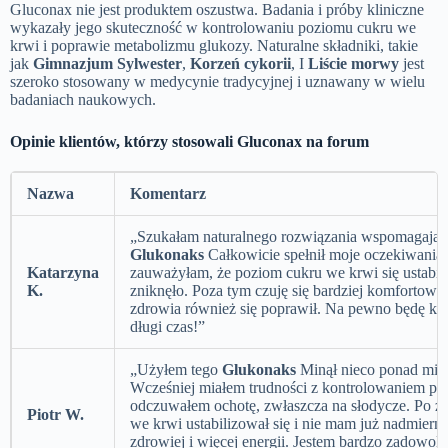
Gluconax nie jest produktem oszustwa. Badania i próby kliniczne
wykazały jego skuteczność w kontrolowaniu poziomu cukru we
krwi i poprawie metabolizmu glukozy. Naturalne składniki, takie
jak
Gimnazjum Sylwester
,
Korzeń cykorii
, I
Liście morwy
jest
szeroko stosowany w medycynie tradycyjnej i uznawany w wielu
badaniach naukowych.
Opinie klientów, którzy stosowali Gluconax na forum
Nazwa
Komentarz
„Szukałam naturalnego rozwiązania wspomagające
Glukonaks
Całkowicie spełnił moje oczekiwania.
Katarzyna
zauważyłam, że poziom cukru we krwi się ustabil
K.
zniknęło. Poza tym czuję się bardziej komfortowo
zdrowia również się poprawił. Na pewno będę korz
długi czas!”
„Użyłem tego
Glukonaks
Minął nieco ponad miesi
Wcześniej miałem trudności z kontrolowaniem po
odczuwałem ochotę, zwłaszcza na słodycze. Po z
Piotr W.
we krwi ustabilizował się i nie mam już nadmierne
zdrowiej i więcej energii. Jestem bardzo zadowol