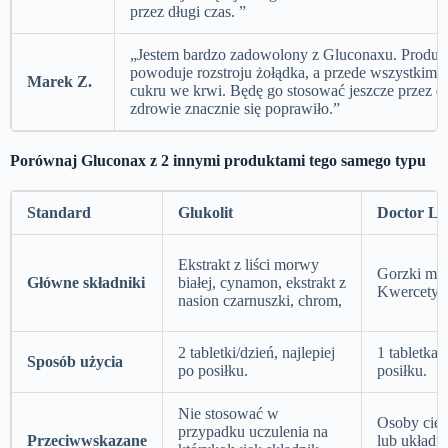
przez długi czas. ”
„Jestem bardzo zadowolony z Gluconaxu. Produkt
powoduje rozstroju żołądka, a przede wszystkim 
Marek Z.
cukru we krwi. Będę go stosować jeszcze przez dł
zdrowie znacznie się poprawiło.”
Porównaj Gluconax z 2 innymi produktami tego samego typu
Standard
Glukolit
Doctor Li
Ekstrakt z liści morwy
Gorzki mel
Główne składniki
białej, cynamon, ekstrakt z
Kwercetyn
nasion czarnuszki, chrom,
2 tabletki/dzień, najlepiej
1 tabletka/
Sposób użycia
po posiłku.
posiłku.
Nie stosować w
Osoby cier
przypadku uczulenia na
Przeciwwskazane
lub układu