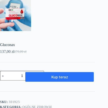
Gluconax
137,00
zł
270,00
zł
Pierwotna
Aktualna
cena
cena
wynosiła:
wynosi:
270,00 zł.
137,00 zł.
ilość
Kup teraz
Gluconax
SKU:
301925
KATEGORIA:
OGÓLNE ZDROWIE