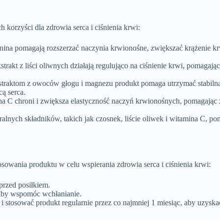
 korzyści dla zdrowia serca i ciśnienia krwi:
rginina pomagają rozszerzać naczynia krwionośne, zwiększać krążenie k
ekstrakt z liści oliwnych działają regulująco na ciśnienie krwi, pomaga
kstraktom z owoców głogu i magnezu produkt pomaga utrzymać stabilną 
ą serca.
na C chroni i zwiększa elastyczność naczyń krwionośnych, pomagają
ralnych składników, takich jak czosnek, liście oliwek i witamina C, p
osowania produktu w celu wspierania zdrowia serca i ciśnienia krwi:
 przed posiłkiem.
 aby wspomóc wchłanianie.
 i stosować produkt regularnie przez co najmniej 1 miesiąc, aby uzysk