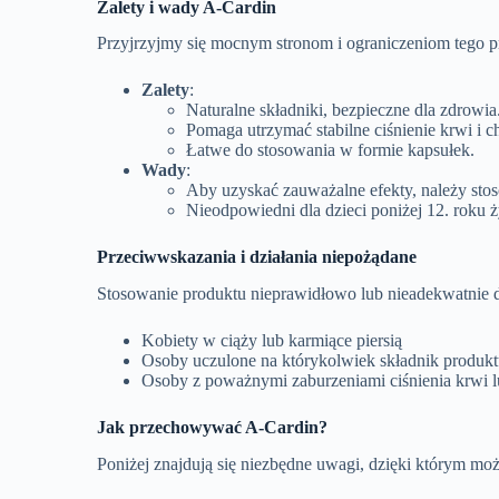
Zalety i wady A-Cardin
Przyjrzyjmy się mocnym stronom i ograniczeniom tego 
Zalety
:
Naturalne składniki, bezpieczne dla zdrowia
Pomaga utrzymać stabilne ciśnienie krwi i ch
Łatwe do stosowania w formie kapsułek.
Wady
:
Aby uzyskać zauważalne efekty, należy stos
Nieodpowiedni dla dzieci poniżej 12. roku ż
Przeciwwskazania i działania niepożądane
Stosowanie produktu nieprawidłowo lub nieadekwatnie d
Kobiety w ciąży lub karmiące piersią
Osoby uczulone na którykolwiek składnik produk
Osoby z poważnymi zaburzeniami ciśnienia krwi lu
Jak przechowywać A-Cardin?
Poniżej znajdują się niezbędne uwagi, dzięki którym mo