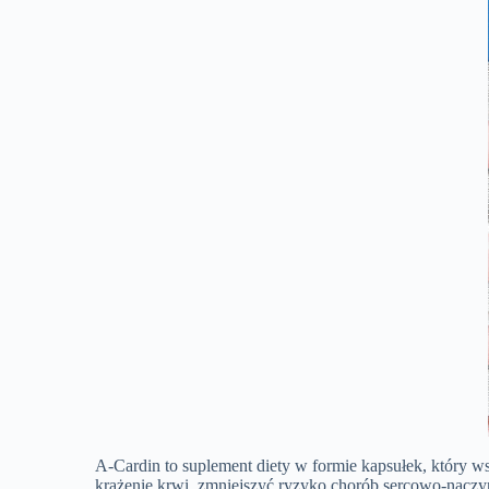
A-Cardin to suplement diety w formie kapsułek, który ws
krążenie krwi, zmniejszyć ryzyko chorób sercowo-naczy