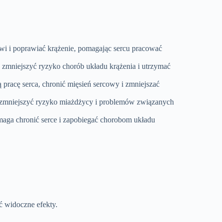
rwi i poprawiać krążenie, pomagając sercu pracować
jąc zmniejszyć ryzyko chorób układu krążenia i utrzymać
pracę serca, chronić mięsień sercowy i zmniejszać
c zmniejszyć ryzyko miażdżycy i problemów związanych
omaga chronić serce i zapobiegać chorobom układu
ać widoczne efekty.