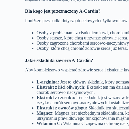
Dla kogo jest przeznaczony A-Cardin?
Poniższe przypadki dotyczą docelowych użytkowników 
Osoby z problemami z ciśnieniem krwi, chorobami
Osoby starsze, które chcą utrzymać zdrowie serca.
Osoby zagrożone chorobami sercowo-naczyniowy
Osoby, które chcą chronić zdrowie serca już teraz
.
Jakie składniki zawiera A-Cardin?
Aby kompleksowo wspierać zdrowie serca i ciśnienie krwi
L-arginina:
Jest to główny składnik, który pomag
Ekstrakt z liści oliwnych:
Ekstrakt ten ma działa
chorób sercowo-naczyniowych.
Ekstrakt z czosnku:
Ten składnik jest ważny w k
ryzyko chorób sercowo-naczyniowych i ustabilizow
Ekstrakt z owoców głogu:
Składnik ten skuteczni
Magnez:
Magnez jest niezbędnym składnikiem, k
utrzymaniu prawidłowego funkcjonowania mięśni
Witamina C:
Witamina C zapewnia ochronę naczy