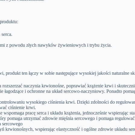
produktu:
 serca.
mi z powodu złych nawyków żywieniowych i trybu życia.
, produkt ten łączy w sobie następujące wysokiej jakości naturalne sk
a rozszerzać naczynia krwionośne, poprawiać krążenie krwi i skutecznie
nie łagodzące i ochronne na układ sercowo-naczyniowy. Ponadto pomag
ontrolowaniu wysokiego ciśnienia krwi. Dzięki zdolności do regulowa
ać ciśnienie krwi.
e wspomaga pracę serca i układu krążenia, jednocześnie wspierając stab
tóry pomaga utrzymać zdrowie mięśnia sercowego i pomaga regulować
a sercowego
ń krwionośnych, wspierając elastyczność i ogólne zdrowie układu s