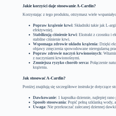
Jakie korzyści daje stosowanie A-Cardin?
Korzystając z tego produktu, otrzymasz wiele wspaniałych
Popraw krążenie krwi
: Składniki takie jak L-a
efektywniej.
Stabilizują ciśnienie krwi
: Ekstrakt z czosnku i 
stabilne ciśnienie krwi.
Wspomaga zdrowie układu krążenia
: Dzięki e
objawy zmęczenia spowodowane nieregularną prac
Popraw zdrowie naczyń krwionośnych
: Witami
z naczyniami krwionośnymi.
Zmniejsza ryzyko chorób serca:
Połączenie natu
krążenia.
Jak stosować A-Cardin?
Poniżej znajdują się szczegółowe instrukcje dotyczące st
Dawkowanie
: 1 kapsułka dziennie, najlepiej rano
Sposób stosowania
: Popić pełną szklanką wody,
Uwaga
: Nie przekraczać zalecanej dziennej dawki