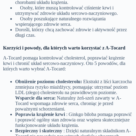
chorobami układu krążenia.
Osoby, które muszą kontrolować ciśnienie krwi i
utrzymywać zdrowie układu sercowo-naczyniowego.
Osoby poszukujące naturalnego rozwiązania
wspierającego zdrowie serca.
Dorośli, którzy chcą zachować zdrowie i aktywność przez
długi czas.
Korzyści i powody, dla których warto korzystać z A-Tocard
A-Tocard pomaga kontrolować cholesterol, poprawiać krążenie
krwi i chronić układ sercowo-naczyniowy. Oto 5 powodów, dla
których warto wybrać A-Tocard:
Obniżenie poziomu cholesterolu:
Ekstrakt z liści karczocha
zmniejsza ryzyko miażdżycy, pomagając utrzymać poziom
LDL (złego) cholesterolu na prawidłowym poziomie.
Wsparcie dla serca:
Naturalny żeń-szeń zawarty w A-
Tocard wspomaga zdrowie serca, chroniąc je przed
poważnymi schorzeniami.
Poprawia krążenie krwi
: Ginkgo biloba pomaga poprawić
i poprawić ogólny stan zdrowia oraz wspiera skuteczniejsze
funkcjonowanie układu krążenia.
Bezpieczny i skuteczny
: Dzięki naturalnym składnikom A-