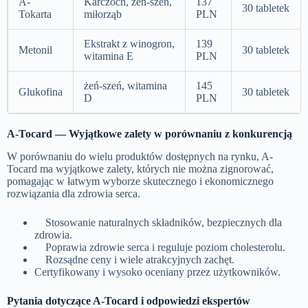
A-
Karczoch, żeń-szeń,
137
30 tabletek
Tokarta
miłorząb
PLN
Ekstrakt z winogron,
139
Metonil
30 tabletek
witamina E
PLN
żeń-szeń, witamina
145
Glukofina
30 tabletek
D
PLN
A-Tocard — Wyjątkowe zalety w porównaniu z konkurencją
W porównaniu do wielu produktów dostępnych na rynku, A-
Tocard ma wyjątkowe zalety, których nie można zignorować,
pomagając w łatwym wyborze skutecznego i ekonomicznego
rozwiązania dla zdrowia serca.
Stosowanie naturalnych składników, bezpiecznych dla
zdrowia.
Poprawia zdrowie serca i reguluje poziom cholesterolu.
Rozsądne ceny i wiele atrakcyjnych zachęt.
Certyfikowany i wysoko oceniany przez użytkowników.
Pytania dotyczące A-Tocard i odpowiedzi ekspertów