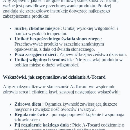
Aby zapewnić jakość i długoterminową skuteczność A-Tocard,
ważne jest prawidłowe przechowywanie produktu. Poniżej
znajdują się szczegółowe instrukcje dotyczące najlepszego
zabezpieczenia produktu:
Suche, chłodne miejsce
: Unikaj wysokiej wilgotności i
bardzo wysokich temperatur.
Unikać bezpośredniego światła słonecznego
:
Przechowywać produkt w szczelnie zamkniętym
opakowaniu, z dala od światła słonecznego.
Poza zasięgiem dzieci
: Zapewnić bezpieczeństwo dzieciom.
Unikaj wilgotnych środowisk
: Nie zostawiaj produktu w
pobliżu miejsc o dużej wilgotności.
Wskazówki, jak zoptymalizować działanie A-Tocard
Aby zmaksymalizować skuteczność A-Tocard we wspieraniu
zdrowia serca i ciśnienia krwi, zastosuj następujące wskazówki:
Zdrowa dieta
: Ogranicz żywność zawierającą tłuszcze
nasycone i zwiększ ilość owoców i warzyw.
Regularnie ćwicz
: pomaga poprawić krążenie i wspomaga
zdrowie serca.
Pij regularnie każdego dnia
: Picie A-Tocard codziennie o