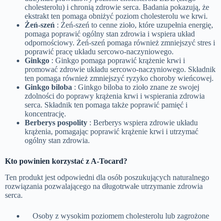
cholesterolu) i chronią zdrowie serca. Badania pokazują, że
ekstrakt ten pomaga obniżyć poziom cholesterolu we krwi.
Żeń-szeń
: Żeń-szeń to cenne zioło, które uzupełnia energię,
pomaga poprawić ogólny stan zdrowia i wspiera układ
odpornościowy. Żeń-szeń pomaga również zmniejszyć stres i
poprawić pracę układu sercowo-naczyniowego.
Ginkgo
: Ginkgo pomaga poprawić krążenie krwi i
promować zdrowie układu sercowo-naczyniowego. Składnik
ten pomaga również zmniejszyć ryzyko choroby wieńcowej.
Ginkgo biloba
: Ginkgo biloba to zioło znane ze swojej
zdolności do poprawy krążenia krwi i wspierania zdrowia
serca. Składnik ten pomaga także poprawić pamięć i
koncentrację.
Berberys pospolity
: Berberys wspiera zdrowie układu
krążenia, pomagając poprawić krążenie krwi i utrzymać
ogólny stan zdrowia.
Kto powinien korzystać z A-Tocard?
Ten produkt jest odpowiedni dla osób poszukujących naturalnego
rozwiązania pozwalającego na długotrwałe utrzymanie zdrowia
serca.
Osoby z wysokim poziomem cholesterolu lub zagrożone