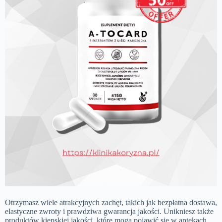
Otrzymasz wiele atrakcyjnych zachęt, takich jak bezpłatna dostawa,
elastyczne zwroty i prawdziwa gwarancja jakości. Unikniesz także
produktów kiepskiej jakości, które mogą pojawić się w aptekach