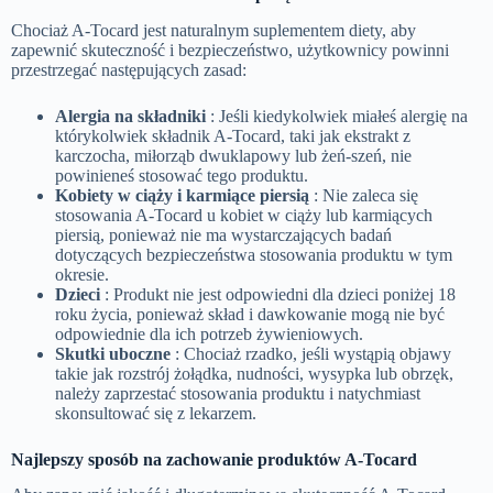
Chociaż A-Tocard jest naturalnym suplementem diety, aby
zapewnić skuteczność i bezpieczeństwo, użytkownicy powinni
przestrzegać następujących zasad:
Alergia na składniki
: Jeśli kiedykolwiek miałeś alergię na
którykolwiek składnik A-Tocard, taki jak ekstrakt z
karczocha, miłorząb dwuklapowy lub żeń-szeń, nie
powinieneś stosować tego produktu.
Kobiety w ciąży i karmiące piersią
: Nie zaleca się
stosowania A-Tocard u kobiet w ciąży lub karmiących
piersią, ponieważ nie ma wystarczających badań
dotyczących bezpieczeństwa stosowania produktu w tym
okresie.
Dzieci
: Produkt nie jest odpowiedni dla dzieci poniżej 18
roku życia, ponieważ skład i dawkowanie mogą nie być
odpowiednie dla ich potrzeb żywieniowych.
Skutki uboczne
: Chociaż rzadko, jeśli wystąpią objawy
takie jak rozstrój żołądka, nudności, wysypka lub obrzęk,
należy zaprzestać stosowania produktu i natychmiast
skonsultować się z lekarzem.
Najlepszy sposób na zachowanie produktów A-Tocard