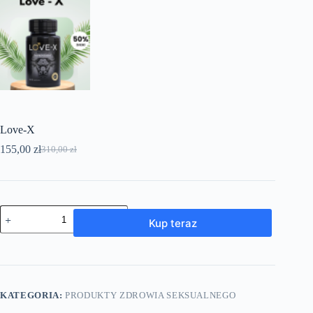
Love-X
155,00
zł
310,00
zł
Pierwotna
Aktualna
cena
cena
wynosiła:
wynosi:
310,00 zł.
155,00 zł.
ilość
Kup teraz
Love-
X
KATEGORIA:
PRODUKTY ZDROWIA SEKSUALNEGO