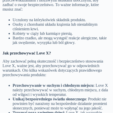
przeciwwskazaniami i możliwymi skutkami ubocznymi, aby
zadbać o swoje bezpieczeństwo. To ważne informacje, które
musisz znać:
Uczulony na którykolwiek składnik produktu.
Osoby z chorobami układu krążenia lub niestabilnym
ciśnieniem krwi.
Kobiety w ciąży lub karmiące piersią.
Bardzo rzadko, ale mogą wystąpić reakcje alergiczne, takie
jak swędzenie, wysypka lub ból głowy.
Jak przechowywać Love X?
Aby zachować pełną skuteczność i bezpieczeństwo stosowania
Love X, ważne jest, aby przechowywać go w odpowiednich
warunkach. Oto kilka wskazówek dotyczących prawidłowego
przechowywania produktu:
Przechowywanie w suchym i chłodnym miejscu
: Love X
należy przechowywać w suchym, chłodnym miejscu, z dala
od wilgoci i wysokich temperatur.
Unikaj bezpośredniego światła słonecznego
: Produkt nie
powinien być narażony na bezpośrednie działanie promieni
słonecznych, ponieważ może to wpłynąć na jego jakość.
Trzymaj poza zasięgiem dzieci
: Love X, jak wszystkie