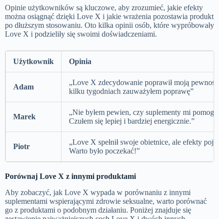
Opinie użytkowników są kluczowe, aby zrozumieć, jakie efekty
można osiągnąć dzięki Love X i jakie wrażenia pozostawia produkt
po dłuższym stosowaniu. Oto kilka opinii osób, które wypróbowały
Love X i podzieliły się swoimi doświadczeniami.
Użytkownik
Opinia
„Love X zdecydowanie poprawił moją pewność si
Adam
kilku tygodniach zauważyłem poprawę”
„Nie byłem pewien, czy suplementy mi pomogą,
Marek
Czułem się lepiej i bardziej energicznie.”
„Love X spełnił swoje obietnice, ale efekty poja
Piotr
Warto było poczekać!”
Porównaj Love X z innymi produktami
Aby zobaczyć, jak Love X wypada w porównaniu z innymi
suplementami wspierającymi zdrowie seksualne, warto porównać
go z produktami o podobnym działaniu. Poniżej znajduje się
zestawienie najważniejszych cech Love X i dwóch innych