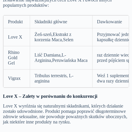
popularnych produktów:
Produkt
Składniki główne
Dawkowanie
Żeń-szeń,Ekstrakt z
Przyjmować jedną
Love X
korzenia Maca,Selen
kapsułkę dziennie
Rhino
Liść Damiana,L-
raz dziennie wiec
Gold
Arginina,Peruwiańska Maca
przed pójściem sp
Gel
Tribulus terrestris, L-
Weź 1 suplement 
Vigrax
arginina
dwa razy dziennie
Love X – Zalety w porównaniu do konkurencji
Love X wyróżnia się naturalnymi składnikami, których działanie
zostało udowodnione. Produkt pomaga poprawić długoterminowe
zdrowie seksualne, nie powoduje poważnych skutków ubocznych,
jak niektóre inne produkty na rynku.