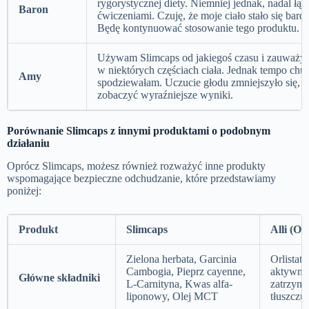
rygorystycznej diety. Niemniej jednak, nadal łąc
Baron
ćwiczeniami. Czuję, że moje ciało stało się bardzie
Będę kontynuować stosowanie tego produktu.
Używam Slimcaps od jakiegoś czasu i zauważyła
w niektórych częściach ciała. Jednak tempo chudni
Amy
spodziewałam. Uczucie głodu zmniejszyło się, al
zobaczyć wyraźniejsze wyniki.
Porównanie Slimcaps z innymi produktami o podobnym
działaniu
Oprócz Slimcaps, możesz również rozważyć inne produkty
wspomagające bezpieczne odchudzanie, które przedstawiamy
poniżej:
Produkt
Slimcaps
Alli (Orl
Zielona herbata, Garcinia
Orlistat
Cambogia, Pieprz cayenne,
aktywny
Główne składniki
L-Carnityna, Kwas alfa-
zatrzyma
liponowy, Olej MCT
tłuszczu)