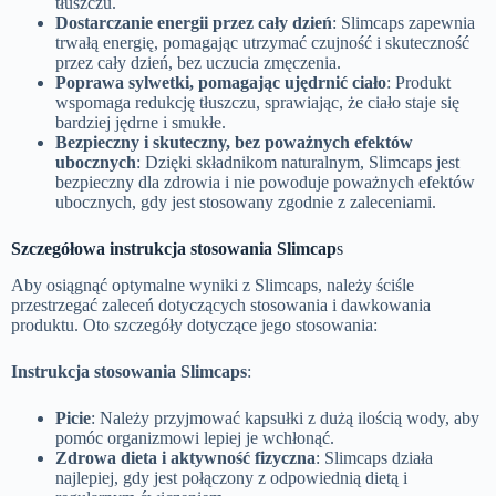
tłuszczu.
Dostarczanie energii przez cały dzień
: Slimcaps zapewnia
trwałą energię, pomagając utrzymać czujność i skuteczność
przez cały dzień, bez uczucia zmęczenia.
Poprawa sylwetki, pomagając ujędrnić ciało
: Produkt
wspomaga redukcję tłuszczu, sprawiając, że ciało staje się
bardziej jędrne i smukłe.
Bezpieczny i skuteczny, bez poważnych efektów
ubocznych
: Dzięki składnikom naturalnym, Slimcaps jest
bezpieczny dla zdrowia i nie powoduje poważnych efektów
ubocznych, gdy jest stosowany zgodnie z zaleceniami.
Szczegółowa instrukcja stosowania Slimcap
s
Aby osiągnąć optymalne wyniki z Slimcaps, należy ściśle
przestrzegać zaleceń dotyczących stosowania i dawkowania
produktu. Oto szczegóły dotyczące jego stosowania:
Instrukcja stosowania Slimcaps
:
Picie
: Należy przyjmować kapsułki z dużą ilością wody, aby
pomóc organizmowi lepiej je wchłonąć.
Zdrowa dieta i aktywność fizyczna
: Slimcaps działa
najlepiej, gdy jest połączony z odpowiednią dietą i