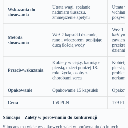
Utrata wagi, spalanie
Utrata w
Wskazania do
nadmiaru tłuszczu,
wchłania
stosowania
zmniejszenie apetytu
pożywie
Weź 1 k
Weź 2 kapsułki dziennie,
każdym 
Metoda
rano i wieczorem, popijając
zawieraj
stosowania
dużą ilością wody
przekrac
dziennie
Kobiety w ciąży, karmiące
Kobiety 
piersią, dzieci poniżej 18.
piersią, 
Przeciwwskazania
roku życia, osoby z
problema
chorobami serca
nerkami
Opakowanie
Opakowanie 15 kapsułek
Opakowa
Cena
159 PLN
179 PL
Slimcaps – Zalety w porównaniu do konkurencji
Slimcaps ma wiele wyjątkowych zalet w porównaniu do innych