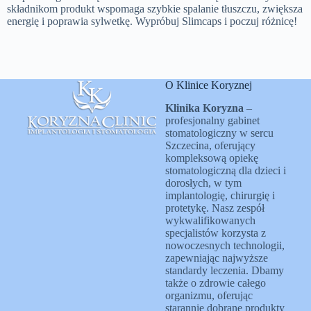
składnikom produkt wspomaga szybkie spalanie tłuszczu, zwiększa
energię i poprawia sylwetkę. Wypróbuj Slimcaps i poczuj różnicę!
O Klinice Koryznej
Klinika Koryzna
–
profesjonalny gabinet
stomatologiczny w sercu
Szczecina, oferujący
kompleksową opiekę
stomatologiczną dla dzieci i
dorosłych, w tym
implantologię, chirurgię i
protetykę. Nasz zespół
wykwalifikowanych
specjalistów korzysta z
nowoczesnych technologii,
zapewniając najwyższe
standardy leczenia. Dbamy
także o zdrowie całego
organizmu, oferując
starannie dobrane produkty