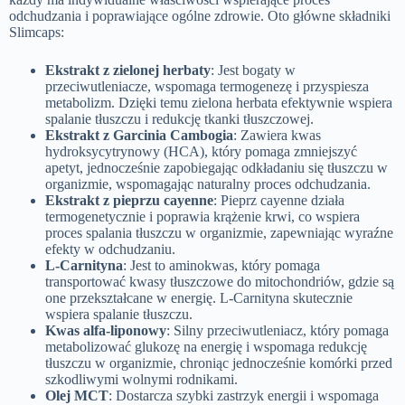
odchudzania i poprawiające ogólne zdrowie. Oto główne składniki
Slimcaps:
Ekstrakt z zielonej herbaty
: Jest bogaty w
przeciwutleniacze, wspomaga termogenezę i przyspiesza
metabolizm. Dzięki temu zielona herbata efektywnie wspiera
spalanie tłuszczu i redukcję tkanki tłuszczowej.
Ekstrakt z Garcinia Cambogia
: Zawiera kwas
hydroksycytrynowy (HCA), który pomaga zmniejszyć
apetyt, jednocześnie zapobiegając odkładaniu się tłuszczu w
organizmie, wspomagając naturalny proces odchudzania.
Ekstrakt z pieprzu cayenne
: Pieprz cayenne działa
termogenetycznie i poprawia krążenie krwi, co wspiera
proces spalania tłuszczu w organizmie, zapewniając wyraźne
efekty w odchudzaniu.
L-Carnityna
: Jest to aminokwas, który pomaga
transportować kwasy tłuszczowe do mitochondriów, gdzie są
one przekształcane w energię. L-Carnityna skutecznie
wspiera spalanie tłuszczu.
Kwas alfa-liponowy
: Silny przeciwutleniacz, który pomaga
metabolizować glukozę na energię i wspomaga redukcję
tłuszczu w organizmie, chroniąc jednocześnie komórki przed
szkodliwymi wolnymi rodnikami.
Olej MCT
: Dostarcza szybki zastrzyk energii i wspomaga