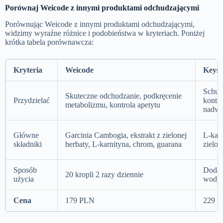
Porównaj Weicode z innymi produktami odchudzającymi
Porównując Weicode z innymi produktami odchudzającymi,
widzimy wyraźne różnice i podobieństwa w kryteriach. Poniżej
krótka tabela porównawcza:
Kryteria
Weicode
Keysl
Schud
Skuteczne odchudzanie, podkręcenie
Przydzielać
kontro
metabolizmu, kontrola apetytu
nadw
Główne
Garcinia Cambogia, ekstrakt z zielonej
L-karn
składniki
herbaty, L-karnityna, chrom, guarana
zielon
Sposób
Dodać
20 kropli 2 razy dziennie
użycia
wody, 
Cena
179 PLN
229 