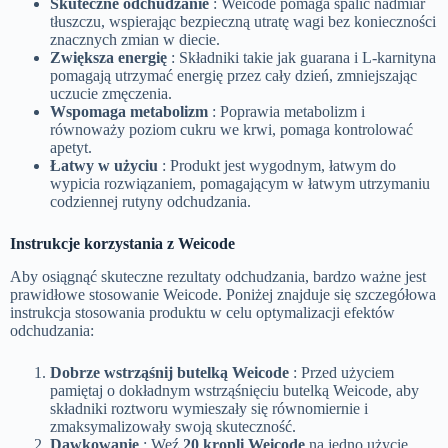
Skuteczne odchudzanie
: Weicode pomaga spalić nadmiar
tłuszczu, wspierając bezpieczną utratę wagi bez konieczności
znacznych zmian w diecie.
Zwiększa energię
: Składniki takie jak guarana i L-karnityna
pomagają utrzymać energię przez cały dzień, zmniejszając
uczucie zmęczenia.
Wspomaga metabolizm
: Poprawia metabolizm i
równoważy poziom cukru we krwi, pomaga kontrolować
apetyt.
Łatwy w użyciu
: Produkt jest wygodnym, łatwym do
wypicia rozwiązaniem, pomagającym w łatwym utrzymaniu
codziennej rutyny odchudzania.
Instrukcje korzystania z Weicode
Aby osiągnąć skuteczne rezultaty odchudzania, bardzo ważne jest
prawidłowe stosowanie Weicode. Poniżej znajduje się szczegółowa
instrukcja stosowania produktu w celu optymalizacji efektów
odchudzania:
Dobrze wstrząśnij butelką Weicode
: Przed użyciem
pamiętaj o dokładnym wstrząśnięciu butelką Weicode, aby
składniki roztworu wymieszały się równomiernie i
zmaksymalizowały swoją skuteczność.
Dawkowanie
: Weź
20 kropli Weicode
na jedno użycie.