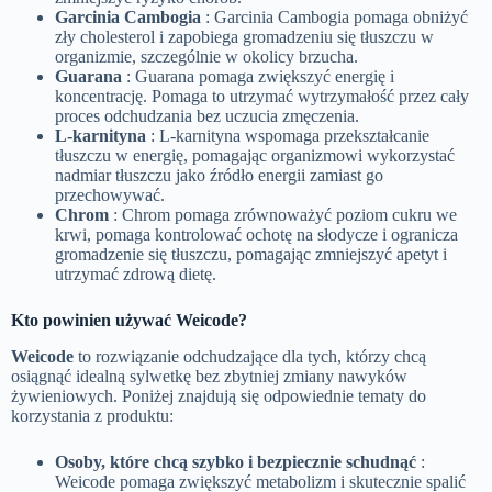
Garcinia Cambogia
: Garcinia Cambogia pomaga obniżyć
zły cholesterol i zapobiega gromadzeniu się tłuszczu w
organizmie, szczególnie w okolicy brzucha.
Guarana
: Guarana pomaga zwiększyć energię i
koncentrację. Pomaga to utrzymać wytrzymałość przez cały
proces odchudzania bez uczucia zmęczenia.
L-karnityna
: L-karnityna wspomaga przekształcanie
tłuszczu w energię, pomagając organizmowi wykorzystać
nadmiar tłuszczu jako źródło energii zamiast go
przechowywać.
Chrom
: Chrom pomaga zrównoważyć poziom cukru we
krwi, pomaga kontrolować ochotę na słodycze i ogranicza
gromadzenie się tłuszczu, pomagając zmniejszyć apetyt i
utrzymać zdrową dietę.
Kto powinien używać Weicode?
Weicode
to rozwiązanie odchudzające dla tych, którzy chcą
osiągnąć idealną sylwetkę bez zbytniej zmiany nawyków
żywieniowych. Poniżej znajdują się odpowiednie tematy do
korzystania z produktu:
Osoby, które chcą szybko i bezpiecznie schudnąć
:
Weicode pomaga zwiększyć metabolizm i skutecznie spalić