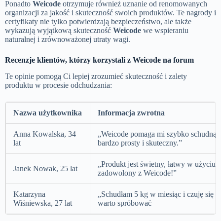
Ponadto
Weicode
otrzymuje również uznanie od renomowanych
organizacji za jakość i skuteczność swoich produktów. Te nagrody i
certyfikaty nie tylko potwierdzają bezpieczeństwo, ale także
wykazują wyjątkową skuteczność
Weicode
we wspieraniu
naturalnej i zrównoważonej utraty wagi.
Recenzje klientów, którzy korzystali z Weicode na forum
Te opinie pomogą Ci lepiej zrozumieć skuteczność i zalety
produktu w procesie odchudzania:
Nazwa użytkownika
Informacja zwrotna
Anna Kowalska, 34
„Weicode pomaga mi szybko schudnąć b
lat
bardzo prosty i skuteczny.”
„Produkt jest świetny, łatwy w użyciu i
Janek Nowak, 25 lat
zadowolony z Weicode!”
Katarzyna
„Schudłam 5 kg w miesiąc i czuję się 
Wiśniewska, 27 lat
warto spróbować