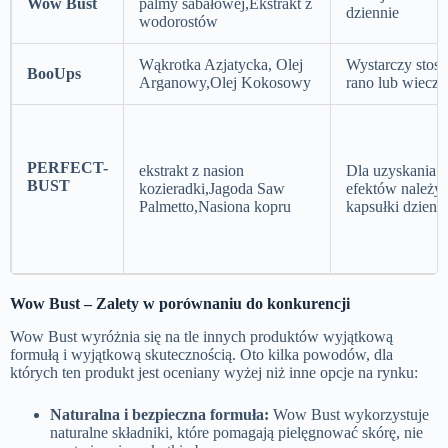
Wow Bust
palmy sabałowej,Ekstrakt z
dziennie
wodorostów
Wąkrotka Azjatycka, Olej
Wystarczy stoso
BooUps
Arganowy,Olej Kokosowy
rano lub wiecz
PERFECT-
ekstrakt z nasion
Dla uzyskania 
BUST
kozieradki,Jagoda Saw
efektów należy 
Palmetto,Nasiona kopru
kapsułki dzienn
Wow Bust
– Zalety w porównaniu do konkurencji
Wow Bust wyróżnia się na tle innych produktów wyjątkową
formułą i wyjątkową skutecznością. Oto kilka powodów, dla
których ten produkt jest oceniany wyżej niż inne opcje na rynku:
Naturalna i bezpieczna formuła:
Wow Bust wykorzystuje
naturalne składniki, które pomagają pielęgnować skórę, nie