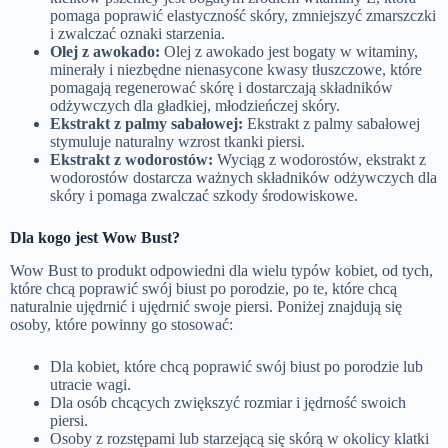
pomaga poprawić elastyczność skóry, zmniejszyć zmarszczki
i zwalczać oznaki starzenia.
Olej z awokado:
Olej z awokado jest bogaty w witaminy,
minerały i niezbędne nienasycone kwasy tłuszczowe, które
pomagają regenerować skórę i dostarczają składników
odżywczych dla gładkiej, młodzieńczej skóry.
Ekstrakt z palmy sabałowej:
Ekstrakt z palmy sabałowej
stymuluje naturalny wzrost tkanki piersi.
Ekstrakt z wodorostów:
Wyciąg z wodorostów, ekstrakt z
wodorostów dostarcza ważnych składników odżywczych dla
skóry i pomaga zwalczać szkody środowiskowe.
Dla kogo jest
Wow Bust
?
Wow Bust to produkt odpowiedni dla wielu typów kobiet, od tych,
które chcą poprawić swój biust po porodzie, po te, które chcą
naturalnie ujędrnić i ujędrnić swoje piersi. Poniżej znajdują się
osoby, które powinny go stosować:
Dla kobiet, które chcą poprawić swój biust po porodzie lub
utracie wagi.
Dla osób chcących zwiększyć rozmiar i jędrność swoich
piersi.
Osoby z rozstępami lub starzejącą się skórą w okolicy klatki