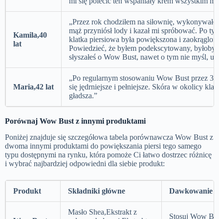
mi się polecić ten wspaniały krem wszystkim m
„Przez rok chodziłem na siłownię, wykonywałem
mąż przyniósł lody i kazał mi spróbować. Po ty
Kamila,40
klatka piersiowa była powiększona i zaokrąglona,
lat
Powiedzieć, że byłem podekscytowany, byłoby n
słyszałeś o Wow Bust, nawet o tym nie myśl, uż
„Po regularnym stosowaniu Wow Bust przez 3 mi
Maria,42 lat
się jędrniejsze i pełniejsze. Skóra w okolicy klat
gładsza.”
Porównaj
Wow Bust
z innymi produktami
Poniżej znajduje się szczegółowa tabela porównawcza Wow Bust z
dwoma innymi produktami do powiększania piersi tego samego
typu dostępnymi na rynku, która pomoże Ci łatwo dostrzec różnicę
i wybrać najbardziej odpowiedni dla siebie produkt:
Produkt
Składniki główne
Dawkowanie
Masło Shea,Ekstrakt z
Stosuj Wow Bus