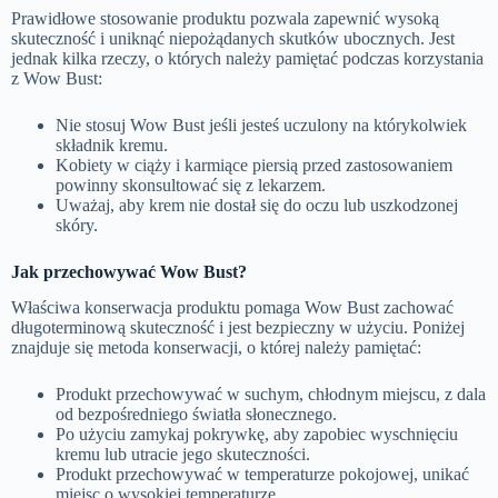
Prawidłowe stosowanie produktu pozwala zapewnić wysoką
skuteczność i uniknąć niepożądanych skutków ubocznych. Jest
jednak kilka rzeczy, o których należy pamiętać podczas korzystania
z Wow Bust:
Nie stosuj Wow Bust jeśli jesteś uczulony na którykolwiek
składnik kremu.
Kobiety w ciąży i karmiące piersią przed zastosowaniem
powinny skonsultować się z lekarzem.
Uważaj, aby krem ​​nie dostał się do oczu lub uszkodzonej
skóry.
Jak przechowywać
Wow Bust
?
Właściwa konserwacja produktu pomaga Wow Bust zachować
długoterminową skuteczność i jest bezpieczny w użyciu. Poniżej
znajduje się metoda konserwacji, o której należy pamiętać:
Produkt przechowywać w suchym, chłodnym miejscu, z dala
od bezpośredniego światła słonecznego.
Po użyciu zamykaj pokrywkę, aby zapobiec wyschnięciu
kremu lub utracie jego skuteczności.
Produkt przechowywać w temperaturze pokojowej, unikać
miejsc o wysokiej temperaturze.