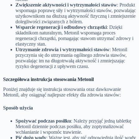
Zwiększenie aktywności i wytrzymałości stawów
: Produkt
wspomaga poprawę siły i wytrzymałości stawów, pozwalając
użytkownikom na dłuższą aktywność fizyczną i zmniejszenie
dolegliwości związanych z bólem.
Wsparcie regeneracji i odbudowy chrząstki
: Dzięki
składnikom naturalnym, Metonil wspomaga proces
regeneracji chrząstki, pomagając stawom utrzymać zdrowy i
elastyczny stan.
Utrzymanie zdrowia i wytrzymałości stawów
: Metonil
przyczynia się do utrzymania ogólnego zdrowia stawów,
pozwalając im na długotrwałą aktywność i zmniejszając
ryzyko degeneracji z upływem czasu.
Szczegółowa instrukcja stosowania Metonil
Poniżej znajduje się instrukcja stosowania oraz dawkowanie
Metonil, aby osiągnąć najlepsze efekty dla zdrowia stawów:
Sposób użycia
Spożywać podczas posiłku
: Należy przyjąć jedną tabletkę
Metonil dziennie podczas posiłku, aby zoptymalizować
wchłanianie i wspomóc trawienie.
Pić dużo wody
: Ważne jest, aby pić odpowiednią ilość wody