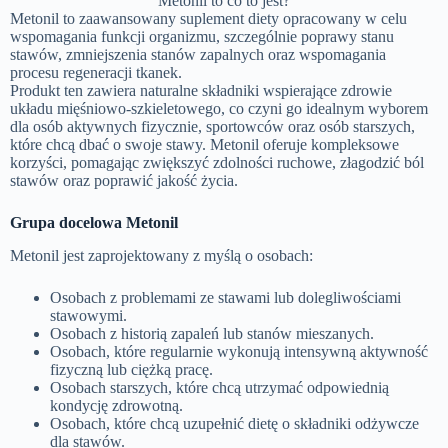
Metonil to co to jest?
Metonil to zaawansowany suplement diety opracowany w celu
wspomagania funkcji organizmu, szczególnie poprawy stanu
stawów, zmniejszenia stanów zapalnych oraz wspomagania
procesu regeneracji tkanek.
Produkt ten zawiera naturalne składniki wspierające zdrowie
układu mięśniowo-szkieletowego, co czyni go idealnym wyborem
dla osób aktywnych fizycznie, sportowców oraz osób starszych,
które chcą dbać o swoje stawy. Metonil oferuje kompleksowe
korzyści, pomagając zwiększyć zdolności ruchowe, złagodzić ból
stawów oraz poprawić jakość życia.
Grupa docelowa Metonil
Metonil jest zaprojektowany z myślą o osobach:
Osobach z problemami ze stawami lub dolegliwościami
stawowymi.
Osobach z historią zapaleń lub stanów mieszanych.
Osobach, które regularnie wykonują intensywną aktywność
fizyczną lub ciężką pracę.
Osobach starszych, które chcą utrzymać odpowiednią
kondycję zdrowotną.
Osobach, które chcą uzupełnić dietę o składniki odżywcze
dla stawów.