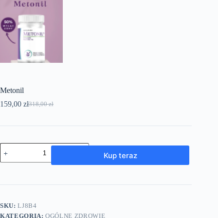
Metonil
159,00
zł
318,00
zł
Pierwotna
Aktualna
cena
cena
wynosiła:
wynosi:
318,00 zł.
159,00 zł.
ilość
Kup teraz
Metonil
SKU:
LJ8B4
KATEGORIA:
OGÓLNE ZDROWIE