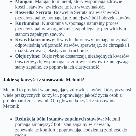
Mangan
: Mangan to minerał, który wspomaga zdrowie
kości i stawów, zwiększając ich wytrzymałość.
Boswellia Serrata
: Boswellia Serrata ma właściwości
przeciwzapalne, pomagając zmniejszyć ból i obrzęk stawów.
Kurkumina
: Kurkumina wspomaga naturalny proces
przeciwzapalny w organizmie, zapobiegając przewlekłym
stanom zapalnym stawów.
Kwas hialuronowy
: Kwas hialuronowy pomaga utrzymać
odpowiednią wilgotność stawów, sprawiając, że chrząstka i
maź stawowa są elastyczne i ruchome.
Oleje rybne
: Oleje rybne dostarczają niezbędnych kwasów
tłuszczowych, wspomagając zdrowie stawów i zmniejszając
stany zapalne, co poprawia ich elastyczność.
Jakie są korzyści z stosowania Metonil?
Metonil to produkt wspomagający zdrowie stawów, który przynosi
wiele praktycznych korzyści, poprawiając jakość życia osób z
problemami ze stawami. Oto główne korzyści z stosowania
Metonil:
Redukcja bólu i stanów zapalnych stawów
: Metonil
pomaga zmniejszyć ból i stan zapalny w stawach,
zapewniając komfort i poprawiając codzienną zdolność do
ruchu.