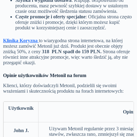
Szybka i wygodna dostawa
: Kupując bezpośrednio od
producenta, masz pewność szybkiej dostawy w ustalonym
czasie oraz możliwość śledzenia statusu zamówienia.
Częste promocje i oferty specjalne
: Oficjalna strona często
oferuje zniżki i promocje, dzięki którym możesz kupić
produkt w korzystniejszej cenie i zaoszczędzić.
Klinika Koryzna
to wiarygodna strona internetowa, na której
możesz zamówić Metonil już dziś. Produkt jest obecnie objęty
zniżką 50%, z ceny
318 PLN spadł do 159 PLN.
Strona oferuje
również inne atrakcyjne promocje, więc warto śledzić ją, aby nie
przegapić okazji.
Opinie użytkowników Metonil na forum
Klienci, którzy doświadczyli Metonil, podzielili się swoimi
wrażeniami i skutecznością produktu na forach internetowych:
Użytkownik
Opinia
Używam Metonil regularnie przez 3 miesiąc
John J.
stawów, zwłaszcza rano, zmniejszył się znacz