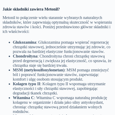
Jakie składniki zawiera Metonil?
Metonil to połączenie wielu starannie wybranych naturalnych
składników, które zapewniają optymalną skuteczność w wspieraniu
zdrowia stawów i kości. Poniżej przedstawiono główne składniki i
ich właściwości:
Glukozamina
: Glukozamina pomaga wspierać regenerację
chrząstki stawowej, jednocześnie utrzymując jej zdrowie, co
pozwala na bardziej elastyczne funkcjonowanie stawów.
Chondroityna
: Chondroityna chroni chrząstkę stawową
przed degeneracją i zwiększa jej elastyczność, co sprawia, że
chrząstka staje się bardziej trwała.
MSM (metylosulfonylometan)
: MSM pomaga zmniejszyć
ból i poprawić funkcjonowanie stawów, zapewniając
komfort i ulgę osobom stosującym produkt.
Kolagen typu II
: Kolagen typu II wspomaga utrzymanie
elastyczności i siły chrząstki stawowej, zapobiegając
degradacji tkanek chrząstki.
Witamina C
: Witamina C wspomaga naturalną produkcję
kolagenu w organizmie i działa jako silny antyoksydant,
chroniąc chrząstkę stawową przed działaniem wolnych
rodników.