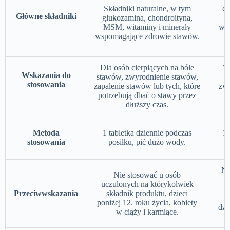
Składniki naturalne, w tym
ch
Główne składniki
glukozamina, chondroityna,
o
MSM, witaminy i minerały
wsp
wspomagające zdrowie stawów.
Dla osób cierpiących na bóle
W
Wskazania do
stawów, zwyrodnienie stawów,
z
stosowania
zapalenie stawów lub tych, które
zwy
potrzebują dbać o stawy przez
dłuższy czas.
Metoda
1 tabletka dziennie podczas
1-
stosowania
posiłku, pić dużo wody.
Ni
Nie stosować u osób
uczulonych na którykolwiek
s
Przeciwwskazania
składnik produktu, dzieci
c
poniżej 12. roku życia, kobiety
dzi
w ciąży i karmiące.