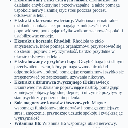
działanie antybakteryjne i przeciwzapalne, a także pomaga
uspokoić nerwy i zmniejszyć stres podczas procesu
odstawiania leku.
Ekstrakt z korzenia waleriany
: Waleriana ma naturalne
działanie uspokajające, pomagając zmniejszyć stres i
poprawić sen, pomagając użytkownikom zachować spokój i
ustabilizować emocje.
Ekstrakt z korzenia Rhodioli
: Rhodiola to zioło
antystresowe, które pomaga organizmowi przystosować się
do stresu i poprawić wytrzymałość, bardzo przydatne w
okresie odstawienia leku.
Ekstrahowany z grzybów chaga
: Grzyb Chaga jest silnym
przeciwutleniaczem, który pomaga wzmocnić układ
odpornościowy i odtruć, pomagając organizmowi szybko się
zregenerować po zaprzestaniu używania nikotyny.
Ekstrakt z dziurawca zwyczajnego (Dziurawiec)
:
Dziurawiec ma działanie poprawiające nastrój, pomagając
zmniejszyć objawy łagodnej depresji i utrzymać pozytywny
stan psychiczny po rzuceniu palenia.
Sole magnezowe kwasów tłuszczowych
: Magnez
wspomaga funkcjonowanie nerwów i pomaga zmniejszyć
stres i zmęczenie, przynosząc uczucie spokoju i zwiększając
wytrzymałość.
Witamina B6
: Witamina B6 wspomaga układ nerwowy,