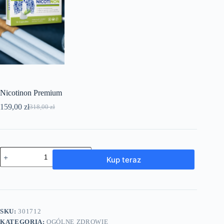
Nicotinon Premium
159,00
zł
318,00
zł
Pierwotna
Aktualna
cena
cena
wynosiła:
wynosi:
318,00 zł.
159,00 zł.
ilość
Kup teraz
Nicotinon
Premium
SKU:
301712
KATEGORIA:
OGÓLNE ZDROWIE