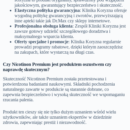
jakościowym, gwarantujący bezpieczeństwo i skuteczność.
Elastyczna polityka gwarancyjna
: Klinika Koryzna oferuje
wygodną politykę gwarancyjną i zwrotów, przewyższającą
inne apteki takie jak Dr.Max czy sklepy internetowe.
Profesjonalna obsługa klienta
: Zespół Kliniki Koryzna jest
zawsze gotowy udzielić szczegółowego doradztwa i
maksymalnego wsparcia klienta.
Oferty specjalne i promocje
: Klinika Koryzna regularnie
prowadzi programy rabatowe, dzięki którym zaoszczędzisz
na zakupach, które wystarczą na długi czas.
Czy Nicotinon Premium jest produktem oszustwem czy
naprawdę skutecznym?
Skuteczność Nicotinon Premium została przetestowana i
potwierdzona badaniami naukowymi. Składniki pochodzenia
naturalnego zawarte w produkcie są starannie dobrane, co
zapewnia bezpieczeństwo i wysoką skuteczność we wspomaganiu
rzucania palenia.
Produkt ten cieszy się nie tylko dużym uznaniem wśród wielu
użytkowników, ale także uznaniem ekspertów w dziedzinie
zdrowia, zapewniając prestiż i niezawodność.