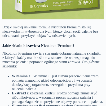
Dzięki swojej unikalnej formule Nicotinon Premium stał się
niezawodnym wyborem dla tych, którzy chcą rzucić palenie bez
odczuwania przykrych objawów odstawiennych.
Jakie składniki zawiera Nicotinon Premium?
Nicotinon Premium zawiera starannie dobrane naturalne składniki,
z których każdy ma określone zastosowanie we wspomaganiu
rzucania palenia i poprawie ogólnego stanu zdrowia. Oto główne
składniki:
Witamina C
: Witamina C jest silnym przeciwutleniaczem,
pomaga wzmocnić układ odpornościowy i wspomaga
detoksykację organizmu, szczególnie przydatna przy
rzuceniu palenia.
Ekstrakt z korzenia kudzu
: Kudzu pomaga zmniejszyć
głód nikotynowy, wspomaga proces rzucania palenia i
pomaga złagodzić nieprzyjemne objawy po rzuceniu palenia.
Ekstrahowany z liści czarnych nasion
: Czarnuszka ma