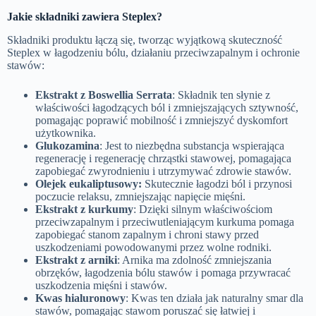
Jakie składniki zawiera Steplex?
Składniki produktu łączą się, tworząc wyjątkową skuteczność
Steplex w łagodzeniu bólu, działaniu przeciwzapalnym i ochronie
stawów:
Ekstrakt z Boswellia Serrata
: Składnik ten słynie z
właściwości łagodzących ból i zmniejszających sztywność,
pomagając poprawić mobilność i zmniejszyć dyskomfort
użytkownika.
Glukozamina
: Jest to niezbędna substancja wspierająca
regenerację i regenerację chrząstki stawowej, pomagająca
zapobiegać zwyrodnieniu i utrzymywać zdrowie stawów.
Olejek eukaliptusowy:
Skutecznie łagodzi ból i przynosi
poczucie relaksu, zmniejszając napięcie mięśni.
Ekstrakt z kurkumy
: Dzięki silnym właściwościom
przeciwzapalnym i przeciwutleniającym kurkuma pomaga
zapobiegać stanom zapalnym i chroni stawy przed
uszkodzeniami powodowanymi przez wolne rodniki.
Ekstrakt z arniki
: Arnika ma zdolność zmniejszania
obrzęków, łagodzenia bólu stawów i pomaga przywracać
uszkodzenia mięśni i stawów.
Kwas hialuronowy
: Kwas ten działa jak naturalny smar dla
stawów, pomagając stawom poruszać się łatwiej i