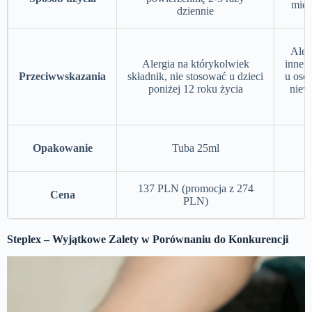
miej
dziennie
Aler
Alergia na którykolwiek
inne s
Przeciwwskazania
składnik, nie stosować u dzieci
u osó
poniżej 12 roku życia
niew
Opakowanie
Tuba 25ml
137 PLN (promocja z 274
Cena
PLN)
Steplex – Wyjątkowe Zalety w Porównaniu do Konkurencji