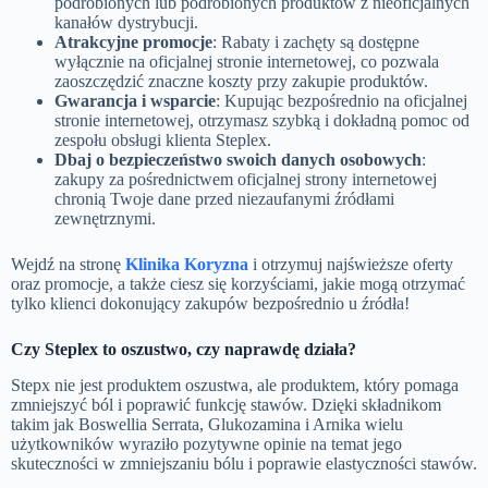
podrobionych lub podrobionych produktów z nieoficjalnych
kanałów dystrybucji.
Atrakcyjne promocje
: Rabaty i zachęty są dostępne
wyłącznie na oficjalnej stronie internetowej, co pozwala
zaoszczędzić znaczne koszty przy zakupie produktów.
Gwarancja i wsparcie
: Kupując bezpośrednio na oficjalnej
stronie internetowej, otrzymasz szybką i dokładną pomoc od
zespołu obsługi klienta Steplex.
Dbaj o bezpieczeństwo swoich danych osobowych
:
zakupy za pośrednictwem oficjalnej strony internetowej
chronią Twoje dane przed niezaufanymi źródłami
zewnętrznymi.
Wejdź na stronę
Klinika Koryzna
i otrzymuj najświeższe oferty
oraz promocje, a także ciesz się korzyściami, jakie mogą otrzymać
tylko klienci dokonujący zakupów bezpośrednio u źródła!
Czy Steplex to oszustwo, czy naprawdę działa?
Stepx nie jest produktem oszustwa, ale produktem, który pomaga
zmniejszyć ból i poprawić funkcję stawów. Dzięki składnikom
takim jak Boswellia Serrata, Glukozamina i Arnika wielu
użytkowników wyraziło pozytywne opinie na temat jego
skuteczności w zmniejszaniu bólu i poprawie elastyczności stawów.