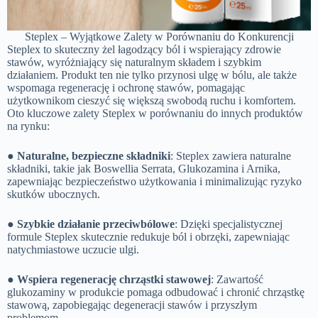
Steplex – Wyjątkowe Zalety w Porównaniu do Konkurencji
Steplex to skuteczny żel łagodzący ból i wspierający zdrowie
stawów, wyróżniający się naturalnym składem i szybkim
działaniem. Produkt ten nie tylko przynosi ulgę w bólu, ale także
wspomaga regenerację i ochronę stawów, pomagając
użytkownikom cieszyć się większą swobodą ruchu i komfortem.
Oto kluczowe zalety Steplex w porównaniu do innych produktów
na rynku:
●
Naturalne, bezpieczne składniki
: Steplex zawiera naturalne
składniki, takie jak Boswellia Serrata, Glukozamina i Arnika,
zapewniając bezpieczeństwo użytkowania i minimalizując ryzyko
skutków ubocznych.
●
Szybkie działanie przeciwbólowe
: Dzięki specjalistycznej
formule Steplex skutecznie redukuje ból i obrzęki, zapewniając
natychmiastowe uczucie ulgi.
●
Wspiera regenerację chrząstki stawowej
: Zawartość
glukozaminy w produkcie pomaga odbudować i chronić chrząstkę
stawową, zapobiegając degeneracji stawów i przyszłym
problemom.