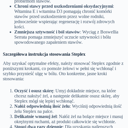
problemom stawów.
Chroni stawy przed uszkodzeniami oksydacyjnymi
:
Witamina E i witamina D3 pomagają chronić komórki
stawów przed uszkodzeniem przez wolne rodniki,
jednocześnie wspierając regenerację i rozwój zdrowych
kości.
Zmniejsza sztywność i ból stawów
: Wyciąg z Boswellia
Serrata pomaga zmniejszyć uczucie sztywności i bólu
spowodowanego zapaleniem stawów.
Szczegółowa instrukcja stosowania Steplex
Aby uzyskać optymalne efekty, należy stosować Steplex zgodnie z
poniższymi krokami, co pomoże żelowi w pełni się wchłonąć i
szybko przynieść ulgę w bólu. Oto konkretne, jasne kroki
stosowania:
Oczyść i osusz skórę
: Umyj dokładnie miejsce, na które
chcesz nałożyć żel, a następnie delikatnie osusz skórę, aby
Steplex mógł się lepiej wchłonąć.
Nałóż odpowiednią ilość żelu
: Wyciśnij odpowiednią ilość
żelu Steplex na palce.
Delikatnie wmasuj żel
: Nałóż żel na bolące miejsce i masuj
okrężnymi ruchami, aż produkt całkowicie się wchłonie.
Stosuj dwa razy dziennie
: Dla uzyskania najlepszych