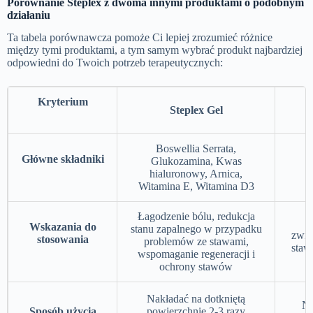
Porównanie Steplex z dwoma innymi produktami o podobnym
działaniu
Ta tabela porównawcza pomoże Ci lepiej zrozumieć różnice
między tymi produktami, a tym samym wybrać produkt najbardziej
odpowiedni do Twoich potrzeb terapeutycznych:
Kryterium
Steplex Gel
V
Boswellia Serrata,
Główne składniki
Glukozamina, Kwas
hialuronowy, Arnica,
Witamina E, Witamina D3
Łagodzenie bólu, redukcja
Wskazania do
stanu zapalnego w przypadku
zwią
stosowania
problemów ze stawami,
staw
wspomaganie regeneracji i
ochrony stawów
Nakładać na dotkniętą
Na
Sposób użycia
powierzchnię 2-3 razy