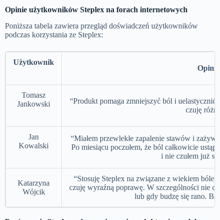
Opinie użytkowników Steplex na forach internetowych
Poniższa tabela zawiera przegląd doświadczeń użytkowników
podczas korzystania ze Steplex:
Użytkownik
Opinia
Tomasz
“Produkt pomaga zmniejszyć ból i uelastycznić s
Jankowski
czuję różni
Jan
“Miałem przewlekłe zapalenie stawów i zażywał
Kowalski
Po miesiącu poczułem, że ból całkowicie ustąpił,
i nie czułem już sz
“Stosuję Steplex na związane z wiekiem bóle 
Katarzyna
czuję wyraźną poprawę. W szczególności nie o
Wójcik
lub gdy budzę się rano. Ba