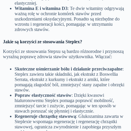
elastyczniej.
Witamina E i witamina D3
: Te dwie witaminy odgrywają
ważną rolę w ochronie komórek stawów przed
uszkodzeniami oksydacyjnymi. Ponadto są niezbędne do
wzrostu i regeneracji kości, pomagając w utrzymaniu
zdrowych stawów.
Jakie są korzyści ze stosowania Steplex?
Korzyści ze stosowania Stepxu są bardzo różnorodne i przynoszą
wyraźną poprawę zdrowia stawów użytkownika. Włączać:
Skuteczne uśmierzanie bólu i działanie przeciwzapalne
:
Steplex zawiera takie składniki, jak ekstrakt z Boswellia
Serrata, ekstrakt z kurkumy i ekstrakt z arniki, które
pomagają złagodzić ból, zmniejszyć stany zapalne i obrzęki
stawów.
Popraw elastyczność stawów
: Dzięki kwasowi
hialuronowemu Steplex pomaga poprawić mobilność,
zmniejszyć tarcie i zużycie, pomagając w ten sposób w
stawach poruszać się płynniej i elastycznie.
Regeneruje chrząstkę stawową
: Glukozamina zawarta w
Steplexie wspomaga regenerację i regenerację chrząstki
stawowej, ogranicza zwyrodnienie i zapobiega przyszłym