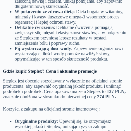
zaleconą dawką i czasem, unikaj pomijania, aby zapewnić
długoterminową skuteczność.
W połączeniu ze zdrową dietą
: Dieta bogata w witaminy,
minerały i kwasy tłuszczowe omega-3 wspomoże proces
regeneracji i lepiej ochroni stawy.
Delikatne ćwiczenia
: Delikatne ćwiczenia pomagają
zwiększyć siłę mięśni i elastyczność stawów, a w połączeniu
ze Steplexem przyniosą lepsze rezultaty w postaci
zmniejszenia bólu i poprawy ruchu.
Pij wystarczającą ilość wody
: Zapewnienie organizmowi
wystarczającej ilości wody pomoże nawilżyć stawy,
optymalizując w ten sposób skuteczność produktu.
Gdzie kupić Steplex? Cena i aktualne promocje
Steplex jest obecnie sprzedawany wyłącznie na oficjalnej stronie
producenta, aby zapewnić oryginalną jakość produktu i uniknąć
podróbek i podróbek. Cena opakowania żelu Steplex to
137 PLN,
znacznie obniżona w stosunku do pierwotnej ceny
274 PLN.
Korzyści z zakupu na oficjalnej stronie internetowej:
Oryginalne produkty
: Upewnij się, że otrzymujesz
wysokiej jakości Steplex, unikając ryzyka zakupu